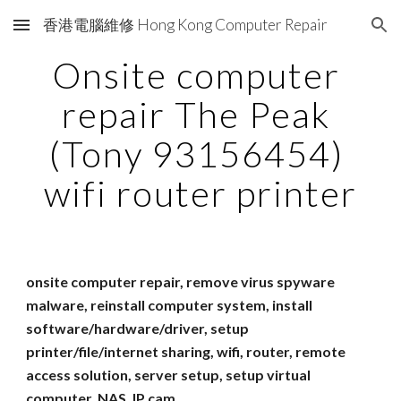
香港電腦維修 Hong Kong Computer Repair
Skip to main content
Skip to navigation
Onsite computer 
repair The Peak 
(Tony 93156454) 
wifi router printer
onsite computer repair, remove virus spyware 
malware, reinstall computer system, install 
software/hardware/driver, setup 
printer/file/internet sharing, wifi, router, remote 
access solution, server setup, setup virtual 
computer, NAS, IP cam