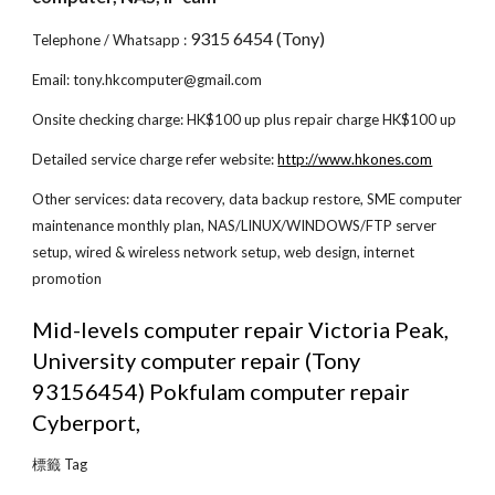
9315 6454 (Tony)
Telephone / Whatsapp : 
Email: tony.hkcomputer@gmail.com
Onsite checking charge: HK$100 up plus repair charge HK$100 up
Detailed service charge refer website:
http://www.hkones.com
Other services: data recovery, data backup restore, SME computer 
maintenance monthly plan, NAS/LINUX/WINDOWS/FTP server 
setup, wired & wireless network setup, web design, internet 
promotion
Mid-levels computer repair Victoria Peak, 
University computer repair (Tony 
93156454) Pokfulam computer repair 
Cyberport,
標籤 Tag