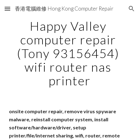
香港電腦維修 Hong Kong Computer Repair
Skip to main content
Skip to navigation
Happy Valley 
computer repair 
(Tony 93156454) 
wifi router nas 
printer
onsite computer repair, remove virus spyware 
malware, reinstall computer system, install 
software/hardware/driver, setup 
printer/file/internet sharing, wifi, router, remote 