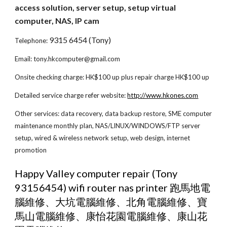
access solution, server setup, setup virtual 
computer, NAS, IP cam
9315 6454 (Tony)
Telephone: 
Email: tony.hkcomputer@gmail.com
Onsite checking charge: HK$100 up plus repair charge HK$100 up
Detailed service charge refer website:
http://www.hkones.com
Other services: data recovery, data backup restore, SME computer 
maintenance monthly plan, NAS/LINUX/WINDOWS/FTP server 
setup, wired & wireless network setup, web design, internet 
promotion
Happy Valley computer repair (Tony 
93156454) wifi router nas printer 跑馬地電
腦維修、大坑電腦維修、北角電腦維修、寶
馬山電腦維修、康怡花園電腦維修、康山花