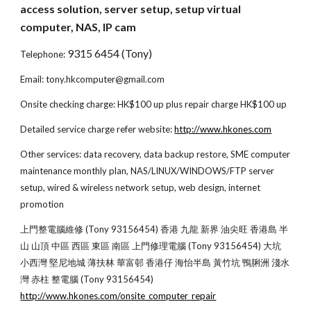
access solution, server setup, setup virtual 
computer, NAS, IP cam
9315 6454 (Tony)
Telephone: 
Email: tony.hkcomputer@gmail.com
Onsite checking charge: HK$100 up plus repair charge HK$100 up
Detailed service charge refer website:
http://www.hkones.com
Other services: data recovery, data backup restore, SME computer 
maintenance monthly plan, NAS/LINUX/WINDOWS/FTP server 
setup, wired & wireless network setup, web design, internet 
promotion
上門整電腦維修 (Tony 93156454) 香港 九龍 新界 油尖旺 香港島 半
山 山頂 中區 西區 東區 南區 上門修理電腦 (Tony 93156454) 大坑 
小西灣 堅尼地城 薄扶林 華富邨 香港仔 海怡半島 黃竹坑 鴨脷洲 淺水
灣 赤柱 整電腦 (Tony 93156454)
http://www.hkones.com/onsite_computer_repair