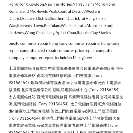
Hong Kong,Kowloon,New Territories,NT,Yau Tsim Mong,Hong 
Kong Island,Mid-levels,Peak,Central District,Western 
District,Eastern District,Southern District,Tai Hang,Siu Sai 
Wan,Kennedy Town,Pokfulam,Wah Fu Estate,Aberdeen,South 
Horizons,Wong Chuk Hang,Ap Lei Chau,Repulse Bay,Stanley
onsite computer repair hong kong computer repair in hong kong 
repair computer cost repair computer price repair computer 
company computer repair technician IT engineer
上環電腦維修收費標準 中環電腦維修報價 金鐘電腦維修價目表 灣仔
電腦維修單表格 跑馬地電腦維修知識 上門整電腦 (Tony 
93156454), 銅鑼灣維修電腦香港 天后香港電腦維修 炮台山電腦維
修服務 北角電腦維修公司 鰂魚涌電腦維修中心 (Tony 93156454), 
太古電腦維修站 西灣河電腦維修員 筲箕灣電腦技術員 杏花邨電腦技
師 柴灣電腦師傅 (Tony 93156454), 太子電腦修理員 旺角電腦維修
diy 油麻地上門維修電腦 佐敦上門維修電腦 尖沙咀上門修理電腦 
(Tony 93156454), 長沙灣上門檢查電腦 深水埗上門保養電腦 大角
咀專業維修電腦 石硤尾專業修理電腦 九龍塘上門電腦修理 (Tony 
93156454), 半山到府維修電腦 山頂 IT 工程師 香港仔電腦技術支援