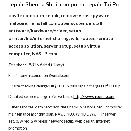
repair Sheung Shui, computer repair Tai Po,
onsite computer repair, remove virus spyware 
malware, reinstall computer system, install 
software/hardware/driver, setup 
printer/file/internet sharing, wifi, router, remote 
access solution, server setup, setup virtual 
computer, NAS, IP cam
9315 6454 (Tony)
Telephone: 
Email: tony.hkcomputer@gmail.com
Onsite checking charge: HK$100 up plus repair charge HK$100 up
Detailed service charge refer website:
http://www.hkones.com
Other services: data recovery, data backup restore, SME computer 
maintenance monthly plan, NAS/LINUX/WINDOWS/FTP server 
setup, wired & wireless network setup, web design, internet 
promotion