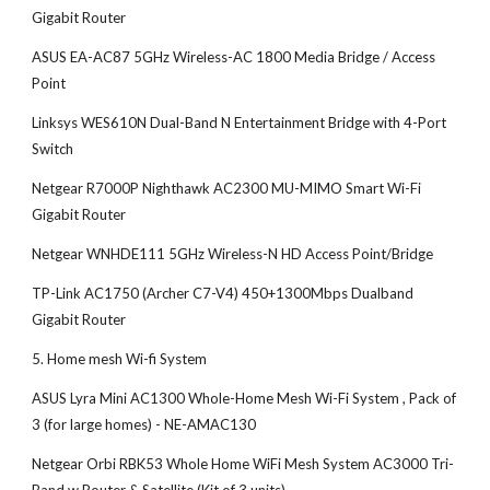
Gigabit Router
ASUS EA-AC87 5GHz Wireless-AC 1800 Media Bridge / Access 
Point
Linksys WES610N Dual-Band N Entertainment Bridge with 4-Port 
Switch
Netgear R7000P Nighthawk AC2300 MU-MIMO Smart Wi-Fi 
Gigabit Router
Netgear WNHDE111 5GHz Wireless-N HD Access Point/Bridge
TP-Link AC1750 (Archer C7-V4) 450+1300Mbps Dualband 
Gigabit Router
5. Home mesh Wi-fi System
ASUS Lyra Mini AC1300 Whole-Home Mesh Wi-Fi System , Pack of 
3 (for large homes) - NE-AMAC130
Netgear Orbi RBK53 Whole Home WiFi Mesh System AC3000 Tri-