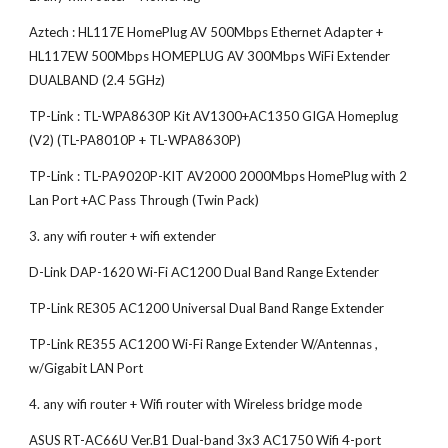
Aztech : HL117E HomePlug AV 500Mbps Ethernet Adapter + 
HL117EW 500Mbps HOMEPLUG AV 300Mbps WiFi Extender 
DUALBAND (2.4 5GHz)
TP-Link : TL-WPA8630P Kit AV1300+AC1350 GIGA Homeplug 
(V2) (TL-PA8010P + TL-WPA8630P)
TP-Link : TL-PA9020P-KIT AV2000 2000Mbps HomePlug with 2 
Lan Port +AC Pass Through (Twin Pack)
3. any wifi router + wifi extender
D-Link DAP-1620 Wi-Fi AC1200 Dual Band Range Extender
TP-Link RE305 AC1200 Universal Dual Band Range Extender
TP-Link RE355 AC1200 Wi-Fi Range Extender W/Antennas , 
w/Gigabit LAN Port
4. any wifi router + Wifi router with Wireless bridge mode
ASUS RT-AC66U Ver.B1 Dual-band 3x3 AC1750 Wifi 4-port 