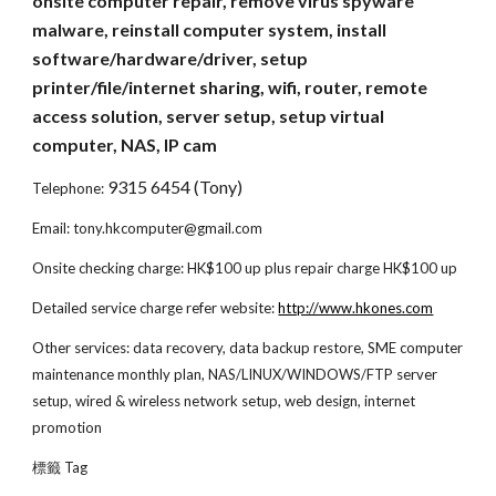
onsite computer repair, remove virus spyware 
malware, reinstall computer system, install 
software/hardware/driver, setup 
printer/file/internet sharing, wifi, router, remote 
access solution, server setup, setup virtual 
computer, NAS, IP cam
9315 6454 (Tony)
Telephone: 
Email: tony.hkcomputer@gmail.com
Onsite checking charge: HK$100 up plus repair charge HK$100 up
Detailed service charge refer website:
http://www.hkones.com
Other services: data recovery, data backup restore, SME computer 
maintenance monthly plan, NAS/LINUX/WINDOWS/FTP server 
setup, wired & wireless network setup, web design, internet 
promotion
標籤 Tag